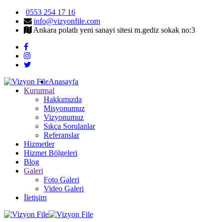
0553 254 17 16
info@vizyonfile.com
Ankara polatlı yeni sanayi sitesi m.gediz sokak no:3
Anasayfa
Kurumsal
Hakkımızda
Misyonumuz
Vizyonumuz
Sıkça Sorulanlar
Referanslar
Hizmetler
Hizmet Bölgeleri
Blog
Galeri
Foto Galeri
Video Galeri
İletişim