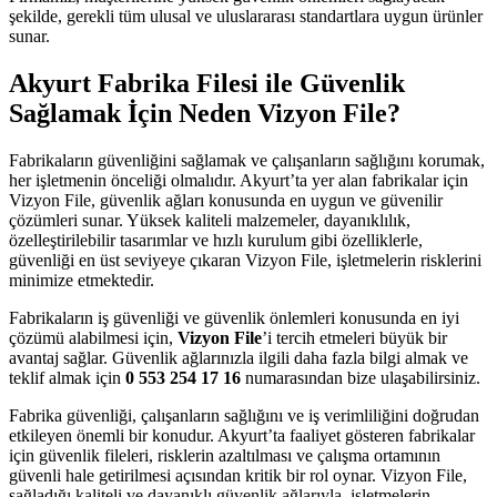
şekilde, gerekli tüm ulusal ve uluslararası standartlara uygun ürünler
sunar.
Akyurt Fabrika Filesi ile Güvenlik
Sağlamak İçin Neden Vizyon File?
Fabrikaların güvenliğini sağlamak ve çalışanların sağlığını korumak,
her işletmenin önceliği olmalıdır. Akyurt’ta yer alan fabrikalar için
Vizyon File, güvenlik ağları konusunda en uygun ve güvenilir
çözümleri sunar. Yüksek kaliteli malzemeler, dayanıklılık,
özelleştirilebilir tasarımlar ve hızlı kurulum gibi özelliklerle,
güvenliği en üst seviyeye çıkaran Vizyon File, işletmelerin risklerini
minimize etmektedir.
Fabrikaların iş güvenliği ve güvenlik önlemleri konusunda en iyi
çözümü alabilmesi için,
Vizyon File
’i tercih etmeleri büyük bir
avantaj sağlar. Güvenlik ağlarınızla ilgili daha fazla bilgi almak ve
teklif almak için
0 553 254 17 16
numarasından bize ulaşabilirsiniz.
Fabrika güvenliği, çalışanların sağlığını ve iş verimliliğini doğrudan
etkileyen önemli bir konudur. Akyurt’ta faaliyet gösteren fabrikalar
için güvenlik fileleri, risklerin azaltılması ve çalışma ortamının
güvenli hale getirilmesi açısından kritik bir rol oynar. Vizyon File,
sağladığı kaliteli ve dayanıklı güvenlik ağlarıyla, işletmelerin