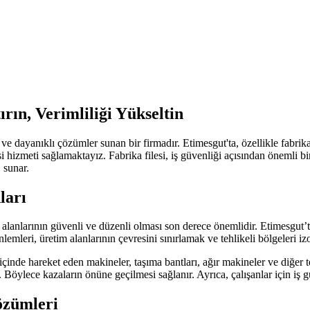
rın, Verimliliği Yükseltin
 ve dayanıklı çözümler sunan bir firmadır. Etimesgut'ta, özellikle fabri
esi hizmeti sağlamaktayız. Fabrika filesi, iş güvenliği açısından önemli 
 sunar.
ları
 alanlarının güvenli ve düzenli olması son derece önemlidir. Etimesgut’ta
lemleri, üretim alanlarının çevresini sınırlamak ve tehlikeli bölgeleri izo
 içinde hareket eden makineler, taşıma bantları, ağır makineler ve diğer te
r. Böylece kazaların önüne geçilmesi sağlanır. Ayrıca, çalışanlar için i
Çözümleri