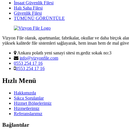
İnşaat Güvenlik Filesi
Halı Saha Filesi
Güvenlik Filesi
TÜMÜNÜ GÖRÜNTÜLE
Vizyon File olarak, apartmanlar, fabrikalar, okullar ve daha birçok al
yüksek kalitede file sistemleri sağlayarak, hem insan hem de mal güve
Ankara polatlı yeni sanayi sitesi m.gediz sokak no:3
info@vizyonfile.com
0553 254 17 16
0553 254 17 16
Hızlı Menü
Hakkımızda
Sıkça Sorulanlar
Hizmet Bölgelerimiz
Hizmetlerimiz
Referanslarımız
Bağlantılar