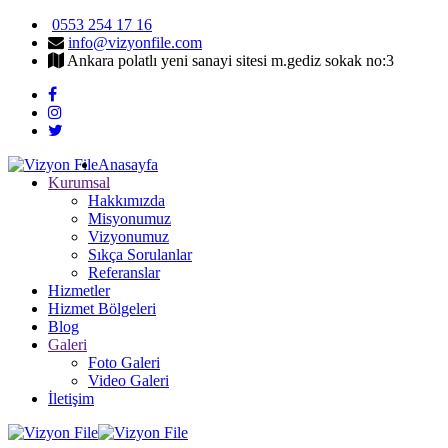
0553 254 17 16
info@vizyonfile.com
Ankara polatlı yeni sanayi sitesi m.gediz sokak no:3
Anasayfa
Kurumsal
Hakkımızda
Misyonumuz
Vizyonumuz
Sıkça Sorulanlar
Referanslar
Hizmetler
Hizmet Bölgeleri
Blog
Galeri
Foto Galeri
Video Galeri
İletişim