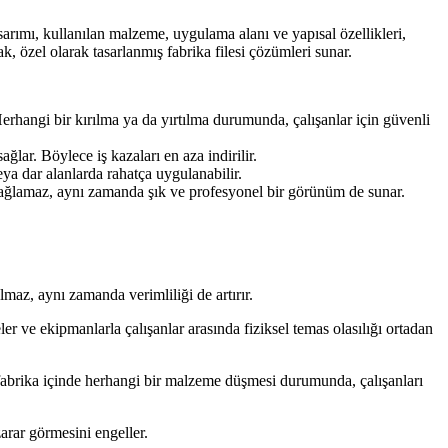
sarımı, kullanılan malzeme, uygulama alanı ve yapısal özellikleri,
, özel olarak tasarlanmış fabrika filesi çözümleri sunar.
 Herhangi bir kırılma ya da yırtılma durumunda, çalışanlar için güvenli
ğlar. Böylece iş kazaları en aza indirilir.
eya dar alanlarda rahatça uygulanabilir.
 sağlamaz, aynı zamanda şık ve profesyonel bir görünüm de sunar.
lmaz, aynı zamanda verimliliği de artırır.
eler ve ekipmanlarla çalışanlar arasında fiziksel temas olasılığı ortadan
da fabrika içinde herhangi bir malzeme düşmesi durumunda, çalışanları
zarar görmesini engeller.