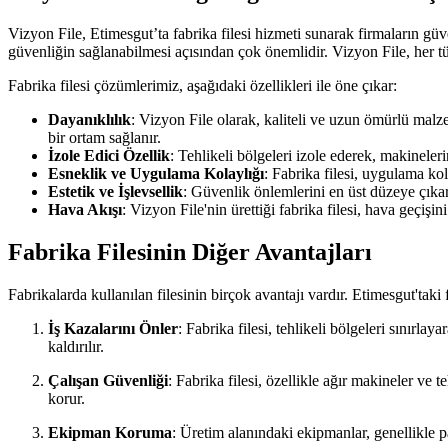
Vizyon File, Etimesgut’ta fabrika filesi hizmeti sunarak firmaların güv
güvenliğin sağlanabilmesi açısından çok önemlidir. Vizyon File, her tü
Fabrika filesi çözümlerimiz, aşağıdaki özellikleri ile öne çıkar:
Dayanıklılık
: Vizyon File olarak, kaliteli ve uzun ömürlü malze
bir ortam sağlanır.
İzole Edici Özellik
: Tehlikeli bölgeleri izole ederek, makineleri
Esneklik ve Uygulama Kolaylığı
: Fabrika filesi, uygulama ko
Estetik ve İşlevsellik
: Güvenlik önlemlerini en üst düzeye çıka
Hava Akışı
: Vizyon File'nin ürettiği fabrika filesi, hava geçiş
Fabrika Filesinin Diğer Avantajları
Fabrikalarda kullanılan filesinin birçok avantajı vardır. Etimesgut'taki
İş Kazalarını Önler
: Fabrika filesi, tehlikeli bölgeleri sınırla
kaldırılır.
Çalışan Güvenliği
: Fabrika filesi, özellikle ağır makineler ve
korur.
Ekipman Koruma
: Üretim alanındaki ekipmanlar, genellikle p