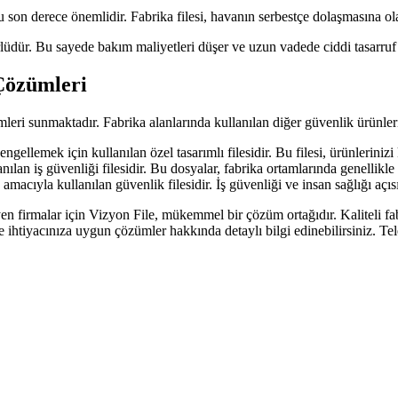
 son derece önemlidir. Fabrika filesi, havanın serbestçe dolaşmasına olan
rlüdür. Bu sayede bakım maliyetleri düşer ve uzun vadede ciddi tasarruf 
 Çözümleri
ümleri sunmaktadır. Fabrika alanlarında kullanılan diğer güvenlik ürünle
ngellemek için kullanılan özel tasarımlı filesidir. Bu filesi, ürünlerinizi
nılan iş güvenliği filesidir. Bu dosyalar, fabrika ortamlarında genellikle
amacıyla kullanılan güvenlik filesidir. İş güvenliği ve insan sağlığı açı
n firmalar için Vizyon File, mükemmel bir çözüm ortağıdır. Kaliteli fabri
r ve ihtiyacınıza uygun çözümler hakkında detaylı bilgi edinebilirsiniz. 