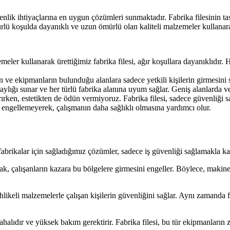
enlik ihtiyaçlarına en uygun çözümleri sunmaktadır. Fabrika filesinin ta
rlü koşulda dayanıklı ve uzun ömürlü olan kaliteli malzemeler kullanarak
meler kullanarak ürettiğimiz fabrika filesi, ağır koşullara dayanıklıdır.
n ve ekipmanların bulunduğu alanlara sadece yetkili kişilerin girmesini sa
laylığı sunar ve her türlü fabrika alanına uyum sağlar. Geniş alanlarda v
rırken, estetikten de ödün vermiyoruz. Fabrika filesi, sadece güvenliği
ini engellemeyerek, çalışmanın daha sağlıklı olmasına yardımcı olur.
 fabrikalar için sağladığımız çözümler, sadece iş güvenliği sağlamakla ka
yarak, çalışanların kazara bu bölgelere girmesini engeller. Böylece, makin
 tehlikeli malzemelerle çalışan kişilerin güvenliğini sağlar. Aynı zaman
ahalıdır ve yüksek bakım gerektirir. Fabrika filesi, bu tür ekipmanların 