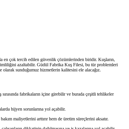
a en çok tercih edilen güvenlik çözümlerinden biridir. Kuşların,
rimliliğini azaltabilir. Güdül Fabrika Kuş Filesi, bu tür problemleri
le olarak sunduğumuz hizmetlerin kalitesini ele alacağız.
sırasında fabrikaların içine girebilir ve burada çeşitli tehlikeler
alarda hijyen sorunlarına yol açabilir.
kım maliyetlerini arttırır hem de üretim süreçlerini aksatır.
 çalışanların dikkatinin dağılmasına ve iş kazalarına yol açabilir.