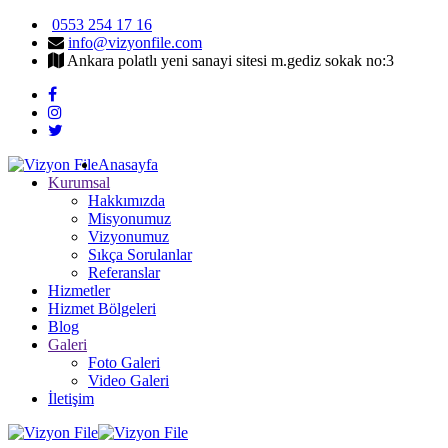
0553 254 17 16
info@vizyonfile.com
Ankara polatlı yeni sanayi sitesi m.gediz sokak no:3
Anasayfa
Kurumsal
Hakkımızda
Misyonumuz
Vizyonumuz
Sıkça Sorulanlar
Referanslar
Hizmetler
Hizmet Bölgeleri
Blog
Galeri
Foto Galeri
Video Galeri
İletişim