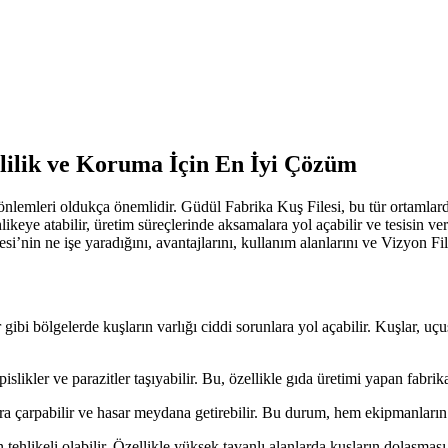
lilik ve Koruma İçin En İyi Çözüm
 önlemleri oldukça önemlidir. Güdül Fabrika Kuş Filesi, bu tür ortamlard
hlikeye atabilir, üretim süreçlerinde aksamalara yol açabilir ve tesisin ve
i’nin ne işe yaradığını, avantajlarını, kullanım alanlarını ve Vizyon Fi
gibi bölgelerde kuşların varlığı ciddi sorunlara yol açabilir. Kuşlar, uçuş 
islikler ve parazitler taşıyabilir. Bu, özellikle gıda üretimi yapan fabrik
 çarpabilir ve hasar meydana getirebilir. Bu durum, hem ekipmanların ba
 tehlikeli olabilir. Özellikle yüksek tavanlı alanlarda kuşların dolaşması,