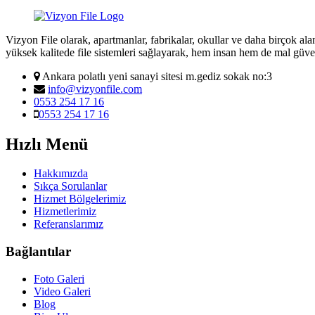
Vizyon File olarak, apartmanlar, fabrikalar, okullar ve daha birçok al
yüksek kalitede file sistemleri sağlayarak, hem insan hem de mal güve
Ankara polatlı yeni sanayi sitesi m.gediz sokak no:3
info@vizyonfile.com
0553 254 17 16
0553 254 17 16
Hızlı Menü
Hakkımızda
Sıkça Sorulanlar
Hizmet Bölgelerimiz
Hizmetlerimiz
Referanslarımız
Bağlantılar
Foto Galeri
Video Galeri
Blog