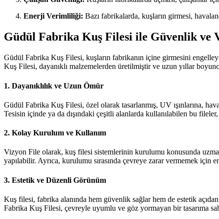
Enerji Verimliliği:
Bazı fabrikalarda, kuşların girmesi, havaland
Güdül Fabrika Kuş Filesi ile Güvenlik ve 
Güdül Fabrika Kuş Filesi, kuşların fabrikanın içine girmesini engelleye
Kuş Filesi, dayanıklı malzemelerden üretilmiştir ve uzun yıllar boyunc
1. Dayanıklılık ve Uzun Ömür
Güdül Fabrika Kuş Filesi, özel olarak tasarlanmış, UV ışınlarına, hava
Tesisin içinde ya da dışındaki çeşitli alanlarda kullanılabilen bu filele
2. Kolay Kurulum ve Kullanım
Vizyon File olarak, kuş filesi sistemlerinin kurulumu konusunda uzman 
yapılabilir. Ayrıca, kurulumu sırasında çevreye zarar vermemek için en
3. Estetik ve Düzenli Görünüm
Kuş filesi, fabrika alanında hem güvenlik sağlar hem de estetik açıda
Fabrika Kuş Filesi, çevreyle uyumlu ve göz yormayan bir tasarıma sah