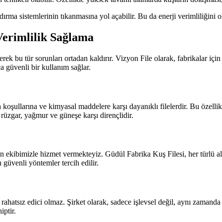
ırma sistemlerinin tıkanmasına yol açabilir. Bu da enerji verimliliğini olu
Verimlilik Sağlama
rek bu tür sorunları ortadan kaldırır. Vizyon File olarak, fabrikalar içi
a güvenli bir kullanım sağlar.
 koşullarına ve kimyasal maddelere karşı dayanıklı filelerdir. Bu özellik
r, rüzgar, yağmur ve güneşe karşı dirençlidir.
ekibimizle hizmet vermekteyiz. Güdül Fabrika Kuş Filesi, her türlü alan 
 güvenli yöntemler tercih edilir.
n rahatsız edici olmaz. Şirket olarak, sadece işlevsel değil, aynı zama
iptir.