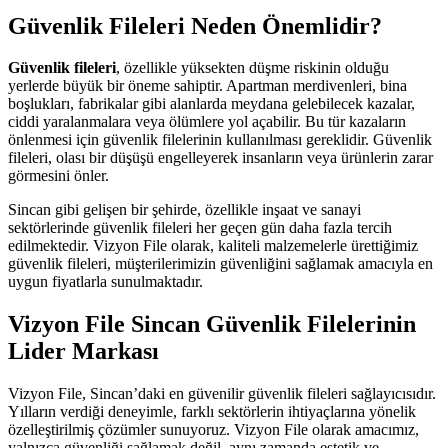
Güvenlik Fileleri Neden Önemlidir?
Güvenlik fileleri
, özellikle yüksekten düşme riskinin olduğu
yerlerde büyük bir öneme sahiptir. Apartman merdivenleri, bina
boşlukları, fabrikalar gibi alanlarda meydana gelebilecek kazalar,
ciddi yaralanmalara veya ölümlere yol açabilir. Bu tür kazaların
önlenmesi için güvenlik filelerinin kullanılması gereklidir. Güvenlik
fileleri, olası bir düşüşü engelleyerek insanların veya ürünlerin zarar
görmesini önler.
Sincan gibi gelişen bir şehirde, özellikle inşaat ve sanayi
sektörlerinde güvenlik fileleri her geçen gün daha fazla tercih
edilmektedir. Vizyon File olarak, kaliteli malzemelerle ürettiğimiz
güvenlik fileleri, müşterilerimizin güvenliğini sağlamak amacıyla en
uygun fiyatlarla sunulmaktadır.
Vizyon File Sincan Güvenlik Filelerinin
Lider Markası
Vizyon File, Sincan’daki en güvenilir güvenlik fileleri sağlayıcısıdır.
Yılların verdiği deneyimle, farklı sektörlerin ihtiyaçlarına yönelik
özelleştirilmiş çözümler sunuyoruz. Vizyon File olarak amacımız,
yalnızca güvenliği sağlamak değil, aynı zamanda estetik ve