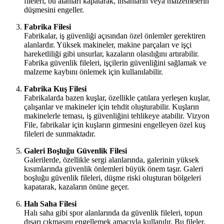
fileleri, bu alanları kapatarak, insanların veya malzemelerin
düşmesini engeller.
Fabrika Filesi
Fabrikalar, iş güvenliği açısından özel önlemler gerektiren
alanlardır. Yüksek makineler, makine parçaları ve işçi
hareketliliği gibi unsurlar, kazaların olasılığını artırabilir.
Fabrika güvenlik fileleri, işçilerin güvenliğini sağlamak ve
malzeme kaybını önlemek için kullanılabilir.
Fabrika Kuş Filesi
Fabrikalarda bazen kuşlar, özellikle çatılara yerleşen kuşlar,
çalışanlar ve makineler için tehdit oluşturabilir. Kuşların
makinelerle teması, iş güvenliğini tehlikeye atabilir. Vizyon
File, fabrikalar için kuşların girmesini engelleyen özel kuş
fileleri de sunmaktadır.
Galeri Boşluğu Güvenlik Filesi
Galerilerde, özellikle sergi alanlarında, galerinin yüksek
kısımlarında güvenlik önlemleri büyük önem taşır. Galeri
boşluğu güvenlik fileleri, düşme riski oluşturan bölgeleri
kapatarak, kazaların önüne geçer.
Halı Saha Filesi
Halı saha gibi spor alanlarında da güvenlik fileleri, topun
dışarı çıkmasını engellemek amacıyla kullanılır. Bu fileler,