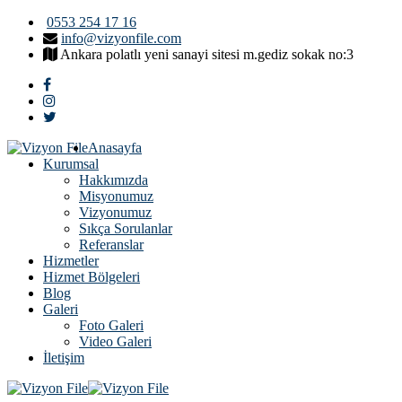
0553 254 17 16
info@vizyonfile.com
Ankara polatlı yeni sanayi sitesi m.gediz sokak no:3
Anasayfa
Kurumsal
Hakkımızda
Misyonumuz
Vizyonumuz
Sıkça Sorulanlar
Referanslar
Hizmetler
Hizmet Bölgeleri
Blog
Galeri
Foto Galeri
Video Galeri
İletişim