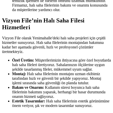
temizlik işlemleri ile filelerin ömrünü uzatmak mümkündür.
Firmamız, halı saha filelerinin bakımı ve onarımı konusunda
da müşterilerine yardımcı olur.
Vizyon File’nin Halı Saha Filesi
Hizmetleri
Vizyon File olarak Yenimahalle'deki halı saha projeleri için çeşitli
hizmetler sunuyoruz. Halı saha filelerinin montajından bakımına
kadar her aşamada güvenli, hızlı ve profesyonel çözümler
üretmekteyiz.
Özel Üretim:
Müşterilerimizin ihtiyacına göre özel boyutlarda
halı saha fileleri üretiyoruz. Sahalarınızın ölçülerine uygun
şekilde tasarlanmış fileler, mükemmel uyum sağlar.
Montaj:
Halı saha filelerinin montajını uzman ekibimiz
tarafından hızlı ve güvenli bir şekilde yapıyoruz. Montaj
işlemi sırasında saha güvenliği ön planda tutulur.
Bakım ve Onarım:
Kullanım süresi boyunca halı saha
filelerinin bakımını yaparak, herhangi bir hasar durumunda
onarım hizmeti sağlıyoruz.
Estetik Tasarımlar:
Halı saha filelerinin estetik görünümüne
önem veriyor, şık ve modern tasarımlar sunuyoruz.