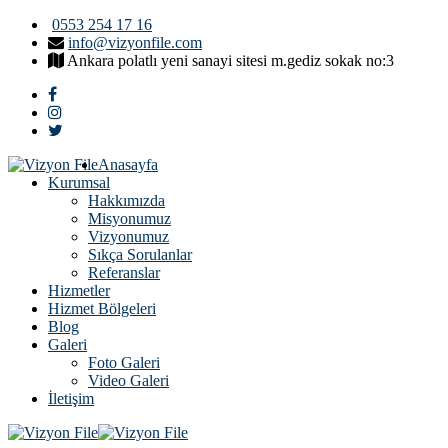
0553 254 17 16
info@vizyonfile.com
Ankara polatlı yeni sanayi sitesi m.gediz sokak no:3
Anasayfa
Kurumsal
Hakkımızda
Misyonumuz
Vizyonumuz
Sıkça Sorulanlar
Referanslar
Hizmetler
Hizmet Bölgeleri
Blog
Galeri
Foto Galeri
Video Galeri
İletişim