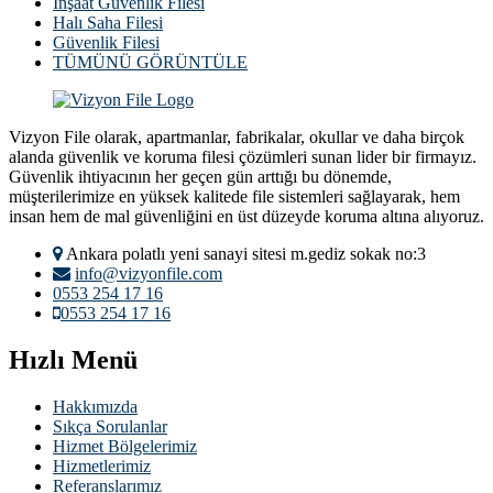
İnşaat Güvenlik Filesi
Halı Saha Filesi
Güvenlik Filesi
TÜMÜNÜ GÖRÜNTÜLE
Vizyon File olarak, apartmanlar, fabrikalar, okullar ve daha birçok
alanda güvenlik ve koruma filesi çözümleri sunan lider bir firmayız.
Güvenlik ihtiyacının her geçen gün arttığı bu dönemde,
müşterilerimize en yüksek kalitede file sistemleri sağlayarak, hem
insan hem de mal güvenliğini en üst düzeyde koruma altına alıyoruz.
Ankara polatlı yeni sanayi sitesi m.gediz sokak no:3
info@vizyonfile.com
0553 254 17 16
0553 254 17 16
Hızlı Menü
Hakkımızda
Sıkça Sorulanlar
Hizmet Bölgelerimiz
Hizmetlerimiz
Referanslarımız