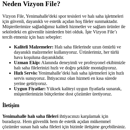
Neden Vizyon File?
Vizyon File, Yenimahalle'deki spor tesisleri ve halı saha işletmeleri
için güvenli, dayanıklı ve estetik açıdan hoş fileler sunmaktadır.
Müşterilerimize sağladığımız kaliteli hizmetler ve sağlam ürünler ile
sektördeki en güvenilir isimlerden biri olduk. İşte Vizyon File’ı
tercih etmeniz için bazı sebepler:
Kaliteli Malzemeler:
Halı saha filelerinde uzun ömürlü ve
dayanıklı malzemeler kullanıyoruz. Ürünlerimiz, her türlü
hava koşuluna dayanıklıdır.
Uzman Ekip:
Alanında deneyimli ve profesyonel ekibimizle
halı saha filelerinizi hızlı ve doğru şekilde montajlıyoruz.
Hızlı Servis:
Yenimahalle’deki halı saha işletmeleri için hızlı
servis sunuyoruz. İhtiyacınız olan hizmeti en kısa sürede
yerine getiriyoruz.
Uygun Fiyatlar:
Yüksek kaliteyi uygun fiyatlarla sunarak,
müşterilerimizin bütçelerine dost çözümler üretiyoruz.
İletişim
Yenimahalle halı saha fileleri
ihtiyacınızı karşılamak için
buradayız. Hem güvenlik hem de estetik açıdan mükemmel
çözümler sunan halı saha fileleri için bizimle iletişime geçebilirsiniz.