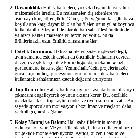
Dayanıklılık:
Halı saha fileleri, yüksek dayanıklılığa sahip
malzemelerle üretilir. Bu malzemeler, dış etkenlere ve
aşınmaya karşı dirençlidir. Güneş ışığı, yağmur, kar gibi hava
koşullarına karşı dayanıklı olan bu fileler, uzun yıllar boyunca
kullanılabilir. Vizyon File olarak, halı saha filesi üretiminde
yalnızca kaliteli malzemeleri tercih ediyoruz, bu da
ürünlerimizin uzun ömürlü olmasını sağlar.
Estetik Görünüm:
Halı saha fileleri sadece işlevsel değil,
aynı zamanda estetik açıdan da önemlidir. Sahaların çevresi
düzenli ve şık bir şekilde korunduğunda, mekanın genel
görünümüne katkı sağlar. Yenimahalle’deki projelerimizde,
görsel açıdan hoş, profesyonel görünümlü halı saha fileleri
kullanarak sahalarınızın estetik değerini artırıyoruz.
Top Kontrolü:
Halı saha filesi, oyun sırasında topun dışarıya
çıkmasını engelleyerek oyunun akışını korur. Bu, özellikle
maçlarda sık sık top kaybını önler ve oyun süresini uzatır. Bu
sayede sporcuların motivasyonu bozulmaz ve maçların daha
verimli geçmesi sağlanır.
Kolay Montaj ve Bakım:
Halı saha filelerinin montajı
oldukça kolaydır. Vizyon File olarak, halı saha filelerini hızlı
bir şekilde monte edebiliyoruz. Ayrıca, düzenli bakım ve