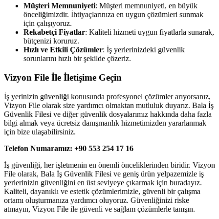
Müşteri Memnuniyeti
: Müşteri memnuniyeti, en büyük
önceliğimizdir. İhtiyaçlarınıza en uygun çözümleri sunmak
için çalışıyoruz.
Rekabetçi Fiyatlar
: Kaliteli hizmeti uygun fiyatlarla sunarak,
bütçenizi koruruz.
Hızlı ve Etkili Çözümler
: İş yerlerinizdeki güvenlik
sorunlarını hızlı bir şekilde çözeriz.
Vizyon File İle İletişime Geçin
İş yerinizin güvenliği konusunda profesyonel çözümler arıyorsanız,
Vizyon File olarak size yardımcı olmaktan mutluluk duyarız. Bala İş
Güvenlik Filesi ve diğer güvenlik dosyalarımız hakkında daha fazla
bilgi almak veya ücretsiz danışmanlık hizmetimizden yararlanmak
için bize ulaşabilirsiniz.
Telefon Numaramız: +90 553 254 17 16
İş güvenliği, her işletmenin en önemli önceliklerinden biridir. Vizyon
File olarak, Bala İş Güvenlik Filesi ve geniş ürün yelpazemizle iş
yerlerinizin güvenliğini en üst seviyeye çıkarmak için buradayız.
Kaliteli, dayanıklı ve estetik çözümlerimizle, güvenli bir çalışma
ortamı oluşturmanıza yardımcı oluyoruz. Güvenliğinizi riske
atmayın, Vizyon File ile güvenli ve sağlam çözümlerle tanışın.