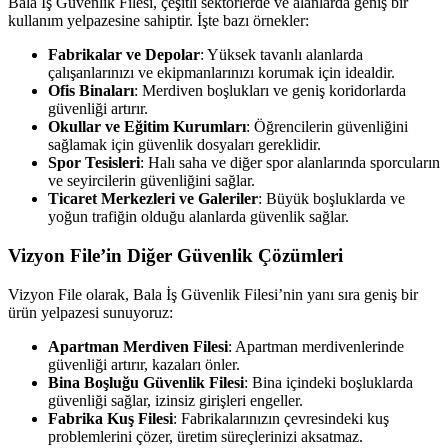
Bala İş Güvenlik Filesi, çeşitli sektörlerde ve alanlarda geniş bir
kullanım yelpazesine sahiptir. İşte bazı örnekler:
Fabrikalar ve Depolar
: Yüksek tavanlı alanlarda
çalışanlarınızı ve ekipmanlarınızı korumak için idealdir.
Ofis Binaları
: Merdiven boşlukları ve geniş koridorlarda
güvenliği artırır.
Okullar ve Eğitim Kurumları
: Öğrencilerin güvenliğini
sağlamak için güvenlik dosyaları gereklidir.
Spor Tesisleri
: Halı saha ve diğer spor alanlarında sporcuların
ve seyircilerin güvenliğini sağlar.
Ticaret Merkezleri ve Galeriler
: Büyük boşluklarda ve
yoğun trafiğin olduğu alanlarda güvenlik sağlar.
Vizyon File’in Diğer Güvenlik Çözümleri
Vizyon File olarak, Bala İş Güvenlik Filesi’nin yanı sıra geniş bir
ürün yelpazesi sunuyoruz:
Apartman Merdiven Filesi
: Apartman merdivenlerinde
güvenliği artırır, kazaları önler.
Bina Boşluğu Güvenlik Filesi
: Bina içindeki boşluklarda
güvenliği sağlar, izinsiz girişleri engeller.
Fabrika Kuş Filesi
: Fabrikalarınızın çevresindeki kuş
problemlerini çözer, üretim süreçlerinizi aksatmaz.