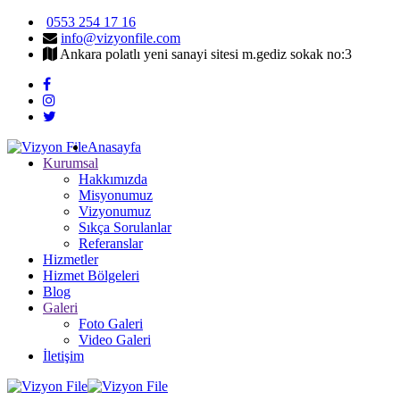
0553 254 17 16
info@vizyonfile.com
Ankara polatlı yeni sanayi sitesi m.gediz sokak no:3
Anasayfa
Kurumsal
Hakkımızda
Misyonumuz
Vizyonumuz
Sıkça Sorulanlar
Referanslar
Hizmetler
Hizmet Bölgeleri
Blog
Galeri
Foto Galeri
Video Galeri
İletişim