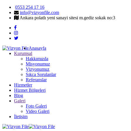
0553 254 17 16
info@vizyonfile.com
Ankara polatlı yeni sanayi sitesi m.gediz sokak no:3
Anasayfa
Kurumsal
Hakkımızda
Misyonumuz
Vizyonumuz
Sıkça Sorulanlar
Referanslar
Hizmetler
Hizmet Bölgeleri
Blog
Galeri
Foto Galeri
Video Galeri
İletişim