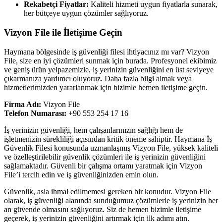
Rekabetçi Fiyatlar:
Kaliteli hizmeti uygun fiyatlarla sunarak,
her bütçeye uygun çözümler sağlıyoruz.
Vizyon File ile İletişime Geçin
Haymana bölgesinde iş güvenliği filesi ihtiyacınız mı var? Vizyon
File, size en iyi çözümleri sunmak için burada. Profesyonel ekibimiz
ve geniş ürün yelpazemizle, iş yerinizin güvenliğini en üst seviyeye
çıkarmanıza yardımcı oluyoruz. Daha fazla bilgi almak veya
hizmetlerimizden yararlanmak için bizimle hemen iletişime geçin.
Firma Adı:
Vizyon File
Telefon Numarası:
+90 553 254 17 16
İş yerinizin güvenliği, hem çalışanlarınızın sağlığı hem de
işletmenizin sürekliliği açısından kritik öneme sahiptir. Haymana İş
Güvenlik Filesi konusunda uzmanlaşmış Vizyon File, yüksek kaliteli
ve özelleştirilebilir güvenlik çözümleri ile iş yerinizin güvenliğini
sağlamaktadır. Güvenli bir çalışma ortamı yaratmak için Vizyon
File’i tercih edin ve iş güvenliğinizden emin olun.
Güvenlik, asla ihmal edilmemesi gereken bir konudur. Vizyon File
olarak, iş güvenliği alanında sunduğumuz çözümlerle iş yerinizin her
an güvende olmasını sağlıyoruz. Siz de hemen bizimle iletişime
geçerek, iş yerinizin güvenliğini artırmak için ilk adımı atın.