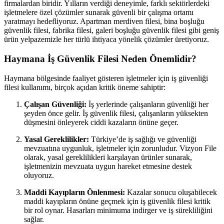
firmalardan biridir. Yılların verdiği deneyimle, farklı sektörlerdeki
işletmelere özel çözümler sunarak güvenli bir çalışma ortamı
yaratmayı hedefliyoruz. Apartman merdiven filesi, bina boşluğu
güvenlik filesi, fabrika filesi, galeri boşluğu güvenlik filesi gibi geniş
ürün yelpazemizle her türlü ihtiyaca yönelik çözümler üretiyoruz.
Haymana İş Güvenlik Filesi Neden Önemlidir?
Haymana bölgesinde faaliyet gösteren işletmeler için iş güvenliği
filesi kullanımı, birçok açıdan kritik öneme sahiptir:
Çalışan Güvenliği:
İş yerlerinde çalışanların güvenliği her
şeyden önce gelir. İş güvenlik filesi, çalışanların yüksekten
düşmesini önleyerek ciddi kazaların önüne geçer.
Yasal Gereklilikler:
Türkiye’de iş sağlığı ve güvenliği
mevzuatına uygunluk, işletmeler için zorunludur. Vizyon File
olarak, yasal gereklilikleri karşılayan ürünler sunarak,
işletmenizin mevzuata uygun hareket etmesine destek
oluyoruz.
Maddi Kayıpların Önlenmesi:
Kazalar sonucu oluşabilecek
maddi kayıpların önüne geçmek için iş güvenlik filesi kritik
bir rol oynar. Hasarları minimuma indirger ve iş sürekliliğini
sağlar.