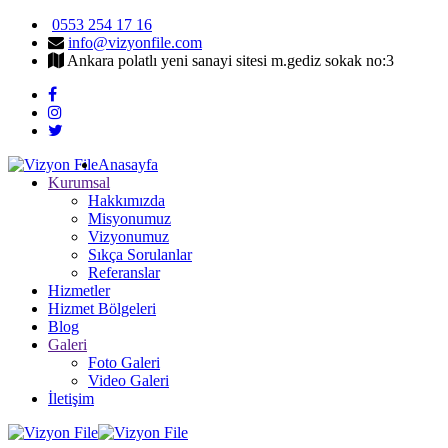
0553 254 17 16
info@vizyonfile.com
Ankara polatlı yeni sanayi sitesi m.gediz sokak no:3
Anasayfa
Kurumsal
Hakkımızda
Misyonumuz
Vizyonumuz
Sıkça Sorulanlar
Referanslar
Hizmetler
Hizmet Bölgeleri
Blog
Galeri
Foto Galeri
Video Galeri
İletişim