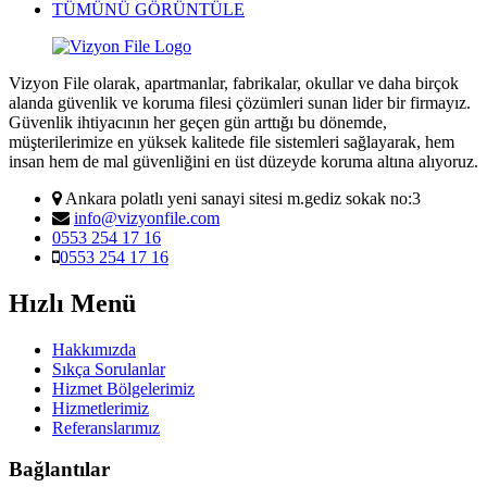
TÜMÜNÜ GÖRÜNTÜLE
Vizyon File olarak, apartmanlar, fabrikalar, okullar ve daha birçok
alanda güvenlik ve koruma filesi çözümleri sunan lider bir firmayız.
Güvenlik ihtiyacının her geçen gün arttığı bu dönemde,
müşterilerimize en yüksek kalitede file sistemleri sağlayarak, hem
insan hem de mal güvenliğini en üst düzeyde koruma altına alıyoruz.
Ankara polatlı yeni sanayi sitesi m.gediz sokak no:3
info@vizyonfile.com
0553 254 17 16
0553 254 17 16
Hızlı Menü
Hakkımızda
Sıkça Sorulanlar
Hizmet Bölgelerimiz
Hizmetlerimiz
Referanslarımız
Bağlantılar