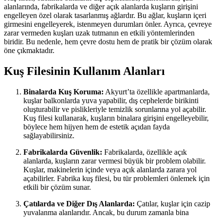
alanlarında, fabrikalarda ve diğer açık alanlarda kuşların girişini
engelleyen özel olarak tasarlanmış ağlardır. Bu ağlar, kuşların içeri
girmesini engelleyerek, istenmeyen durumları önler. Ayrıca, çevreye
zarar vermeden kuşları uzak tutmanın en etkili yöntemlerinden
biridir. Bu nedenle, hem çevre dostu hem de pratik bir çözüm olarak
öne çıkmaktadır.
Kuş Filesinin Kullanım Alanları
Binalarda Kuş Koruma:
Akyurt’ta özellikle apartmanlarda,
kuşlar balkonlarda yuva yapabilir, dış cephelerde birikinti
oluşturabilir ve pislikleriyle temizlik sorunlarına yol açabilir.
Kuş filesi kullanarak, kuşların binalara girişini engelleyebilir,
böylece hem hijyen hem de estetik açıdan fayda
sağlayabilirsiniz.
Fabrikalarda Güvenlik:
Fabrikalarda, özellikle açık
alanlarda, kuşların zarar vermesi büyük bir problem olabilir.
Kuşlar, makinelerin içinde veya açık alanlarda zarara yol
açabilirler. Fabrika kuş filesi, bu tür problemleri önlemek için
etkili bir çözüm sunar.
Çatılarda ve Diğer Dış Alanlarda:
Çatılar, kuşlar için cazip
yuvalanma alanlarıdır. Ancak, bu durum zamanla bina