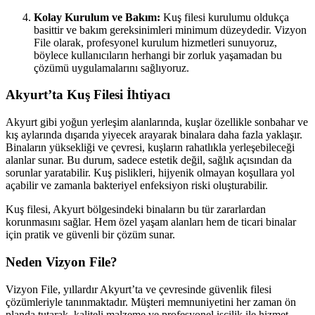
Kolay Kurulum ve Bakım:
Kuş filesi kurulumu oldukça
basittir ve bakım gereksinimleri minimum düzeydedir. Vizyon
File olarak, profesyonel kurulum hizmetleri sunuyoruz,
böylece kullanıcıların herhangi bir zorluk yaşamadan bu
çözümü uygulamalarını sağlıyoruz.
Akyurt’ta Kuş Filesi İhtiyacı
Akyurt gibi yoğun yerleşim alanlarında, kuşlar özellikle sonbahar ve
kış aylarında dışarıda yiyecek arayarak binalara daha fazla yaklaşır.
Binaların yüksekliği ve çevresi, kuşların rahatlıkla yerleşebileceği
alanlar sunar. Bu durum, sadece estetik değil, sağlık açısından da
sorunlar yaratabilir. Kuş pislikleri, hijyenik olmayan koşullara yol
açabilir ve zamanla bakteriyel enfeksiyon riski oluşturabilir.
Kuş filesi, Akyurt bölgesindeki binaların bu tür zararlardan
korunmasını sağlar. Hem özel yaşam alanları hem de ticari binalar
için pratik ve güvenli bir çözüm sunar.
Neden Vizyon File?
Vizyon File, yıllardır Akyurt’ta ve çevresinde güvenlik filesi
çözümleriyle tanınmaktadır. Müşteri memnuniyetini her zaman ön
planda tutarak, kaliteli malzeme ve profesyonel işçilik ile hizmet