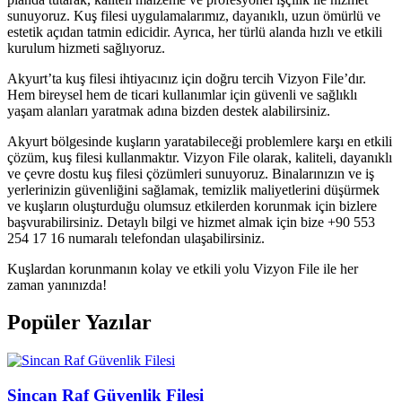
sunuyoruz. Kuş filesi uygulamalarımız, dayanıklı, uzun ömürlü ve
estetik açıdan tatmin edicidir. Ayrıca, her türlü alanda hızlı ve etkili
kurulum hizmeti sağlıyoruz.
Akyurt’ta kuş filesi ihtiyacınız için doğru tercih Vizyon File’dır.
Hem bireysel hem de ticari kullanımlar için güvenli ve sağlıklı
yaşam alanları yaratmak adına bizden destek alabilirsiniz.
Akyurt bölgesinde kuşların yaratabileceği problemlere karşı en etkili
çözüm, kuş filesi kullanmaktır. Vizyon File olarak, kaliteli, dayanıklı
ve çevre dostu kuş filesi çözümleri sunuyoruz. Binalarınızın ve iş
yerlerinizin güvenliğini sağlamak, temizlik maliyetlerini düşürmek
ve kuşların oluşturduğu olumsuz etkilerden korunmak için bizlere
başvurabilirsiniz. Detaylı bilgi ve hizmet almak için bize +90 553
254 17 16 numaralı telefondan ulaşabilirsiniz.
Kuşlardan korunmanın kolay ve etkili yolu Vizyon File ile her
zaman yanınızda!
Popüler Yazılar
Sincan Raf Güvenlik Filesi