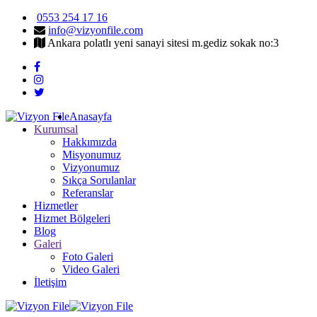
0553 254 17 16
info@vizyonfile.com
Ankara polatlı yeni sanayi sitesi m.gediz sokak no:3
Anasayfa
Kurumsal
Hakkımızda
Misyonumuz
Vizyonumuz
Sıkça Sorulanlar
Referanslar
Hizmetler
Hizmet Bölgeleri
Blog
Galeri
Foto Galeri
Video Galeri
İletişim