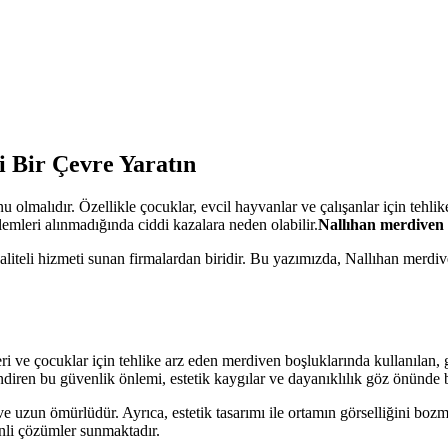
i Bir Çevre Yaratın
 olmalıdır. Özellikle çocuklar, evcil hayvanlar ve çalışanlar için tehlik
mleri alınmadığında ciddi kazalara neden olabilir.
Nallıhan merdiven g
iteli hizmeti sunan firmalardan biridir. Bu yazımızda, Nallıhan merdive
rleri ve çocuklar için tehlike arz eden merdiven boşluklarında kullanılan, g
indiren bu güvenlik önlemi, estetik kaygılar ve dayanıklılık göz önünde b
 ve uzun ömürlüdür. Ayrıca, estetik tasarımı ile ortamın görselliğini 
enli çözümler sunmaktadır.