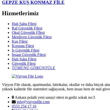
GEPZE KUŞ KONMAZ FİLE
Hizmetlerimiz
Halı Saha Filesi
Raf Güvenlik Filesi
Okul Güvenlik Fİlesi
Merdiven Güvenlik Filesi
Kuş Filesi
Koruma Filesi
İş Güvenlik Filesi
İnşaat Güvenlik Filesi
Halı Saha Filesi
Güvenlik Filesi
TÜMÜNÜ GÖRÜNTÜLE
Vizyon File olarak, apartmanlar, fabrikalar, okullar ve daha birçok al
yüksek kalitede file sistemleri sağlayarak, hem insan hem de mal güve
Ankara polatlı yeni sanayi sitesi m.gediz sokak no:3
info@vizyonfile.com
0553 254 17 16