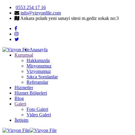
0553 254 17 16
info@vizyonfile.com
Ankara polatlı yeni sanayi sitesi m.gediz sokak no:3
Anasayfa
Kurumsal
Hakkımızda
Misyonumuz
Vizyonumuz
Sıkça Sorulanlar
Referanslar
Hizmetler
Hizmet Bölgeleri
Blog
Galeri
Foto Galeri
Video Galeri
İletişim