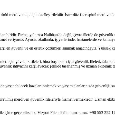
ürlü merdiven tipi için özelleştirilebilir. İster düz ister spiral merdiven
n biridir. Firma, yalnızca Nallıhan'da değil, çevre illerde de güvenlik 
met veriyoruz. Ayrıca, okullarda, iş yerlerinde, hastanelerde ve kamuya
arşı en güvenli ve en estetik çözümleri sunmak amacındayız. Yüksek kali
için güvenlik fileleri, bina boşlukları için güvenlik fileleri, fabrika al
venlik ihtiyacını karşılayacak şekilde tasarlanmış ve uzman ekibimiz t
ında yaşanabilecek kazaları önlemek ve yaşam alanlarınızda güvenliği
 üretilmiş merdiven güvenlik fileleriyle hizmet vermektedir. Uzman ekib
iletişime geçebilirsiniz. Vizyon File telefon numaramız: +90 553 254 1