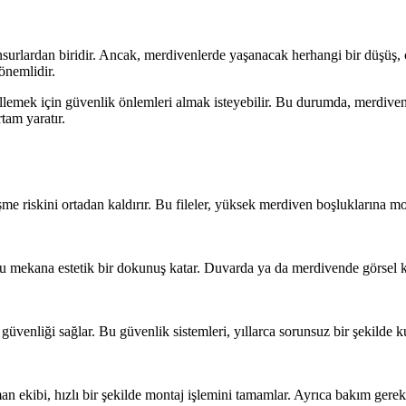
unsurlardan biridir. Ancak, merdivenlerde yaşanacak herhangi bir düşüş, c
önemlidir.
lemek için güvenlik önlemleri almak isteyebilir. Bu durumda, merdiven g
tam yaratır.
üşme riskini ortadan kaldırır. Bu fileler, yüksek merdiven boşluklarına 
ğu mekana estetik bir dokunuş katar. Duvarda ya da merdivende görsel ki
nliği sağlar. Bu güvenlik sistemleri, yıllarca sorunsuz bir şekilde kull
n ekibi, hızlı bir şekilde montaj işlemini tamamlar. Ayrıca bakım gerek