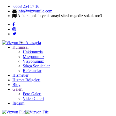
0553 254 17 16
info@vizyonfile.com
Ankara polatlı yeni sanayi sitesi m.gediz sokak no:3
Anasayfa
Kurumsal
Hakkımızda
Misyonumuz
Vizyonumuz
Sıkça Sorulanlar
Referanslar
Hizmetler
Hizmet Bölgeleri
Blog
Galeri
Foto Galeri
Video Galeri
İletişim