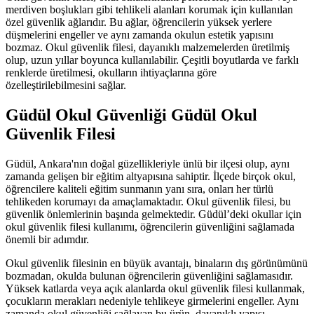
merdiven boşlukları gibi tehlikeli alanları korumak için kullanılan
özel güvenlik ağlarıdır. Bu ağlar, öğrencilerin yüksek yerlere
düşmelerini engeller ve aynı zamanda okulun estetik yapısını
bozmaz. Okul güvenlik filesi, dayanıklı malzemelerden üretilmiş
olup, uzun yıllar boyunca kullanılabilir. Çeşitli boyutlarda ve farklı
renklerde üretilmesi, okulların ihtiyaçlarına göre
özelleştirilebilmesini sağlar.
Güdül Okul Güvenliği Güdül Okul
Güvenlik Filesi
Güdül, Ankara'nın doğal güzellikleriyle ünlü bir ilçesi olup, aynı
zamanda gelişen bir eğitim altyapısına sahiptir. İlçede birçok okul,
öğrencilere kaliteli eğitim sunmanın yanı sıra, onları her türlü
tehlikeden korumayı da amaçlamaktadır. Okul güvenlik filesi, bu
güvenlik önlemlerinin başında gelmektedir. Güdül’deki okullar için
okul güvenlik filesi kullanımı, öğrencilerin güvenliğini sağlamada
önemli bir adımdır.
Okul güvenlik filesinin en büyük avantajı, binaların dış görünümünü
bozmadan, okulda bulunan öğrencilerin güvenliğini sağlamasıdır.
Yüksek katlarda veya açık alanlarda okul güvenlik filesi kullanmak,
çocukların merakları nedeniyle tehlikeye girmelerini engeller. Aynı
zamanda okul güvenliği sağlayan bu ürün, dayanıklı yapısı