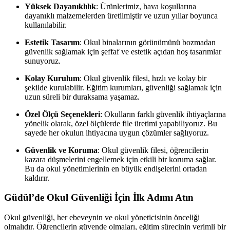
Yüksek Dayanıklılık
: Ürünlerimiz, hava koşullarına
dayanıklı malzemelerden üretilmiştir ve uzun yıllar boyunca
kullanılabilir.
Estetik Tasarım
: Okul binalarının görünümünü bozmadan
güvenlik sağlamak için şeffaf ve estetik açıdan hoş tasarımlar
sunuyoruz.
Kolay Kurulum
: Okul güvenlik filesi, hızlı ve kolay bir
şekilde kurulabilir. Eğitim kurumları, güvenliği sağlamak için
uzun süreli bir duraksama yaşamaz.
Özel Ölçü Seçenekleri
: Okulların farklı güvenlik ihtiyaçlarına
yönelik olarak, özel ölçülerde file üretimi yapabiliyoruz. Bu
sayede her okulun ihtiyacına uygun çözümler sağlıyoruz.
Güvenlik ve Koruma
: Okul güvenlik filesi, öğrencilerin
kazara düşmelerini engellemek için etkili bir koruma sağlar.
Bu da okul yönetimlerinin en büyük endişelerini ortadan
kaldırır.
Güdül’de Okul Güvenliği İçin İlk Adımı Atın
Okul güvenliği, her ebeveynin ve okul yöneticisinin önceliği
olmalıdır. Öğrencilerin güvende olmaları, eğitim sürecinin verimli bir