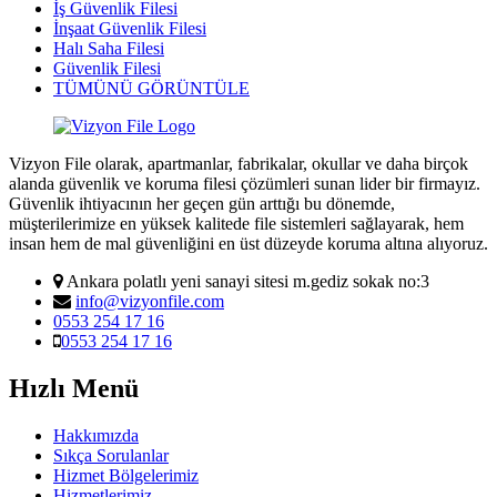
İş Güvenlik Filesi
İnşaat Güvenlik Filesi
Halı Saha Filesi
Güvenlik Filesi
TÜMÜNÜ GÖRÜNTÜLE
Vizyon File olarak, apartmanlar, fabrikalar, okullar ve daha birçok
alanda güvenlik ve koruma filesi çözümleri sunan lider bir firmayız.
Güvenlik ihtiyacının her geçen gün arttığı bu dönemde,
müşterilerimize en yüksek kalitede file sistemleri sağlayarak, hem
insan hem de mal güvenliğini en üst düzeyde koruma altına alıyoruz.
Ankara polatlı yeni sanayi sitesi m.gediz sokak no:3
info@vizyonfile.com
0553 254 17 16
0553 254 17 16
Hızlı Menü
Hakkımızda
Sıkça Sorulanlar
Hizmet Bölgelerimiz
Hizmetlerimiz