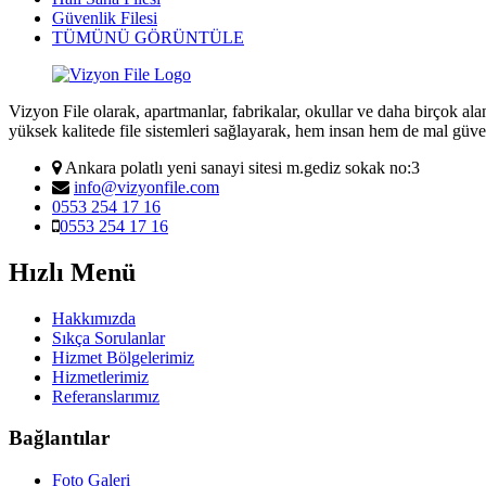
Güvenlik Filesi
TÜMÜNÜ GÖRÜNTÜLE
Vizyon File olarak, apartmanlar, fabrikalar, okullar ve daha birçok al
yüksek kalitede file sistemleri sağlayarak, hem insan hem de mal güve
Ankara polatlı yeni sanayi sitesi m.gediz sokak no:3
info@vizyonfile.com
0553 254 17 16
0553 254 17 16
Hızlı Menü
Hakkımızda
Sıkça Sorulanlar
Hizmet Bölgelerimiz
Hizmetlerimiz
Referanslarımız
Bağlantılar
Foto Galeri