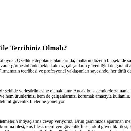
ile Tercihiniz Olmalı?
r rol oynar. Özellikle depolama alanlarında, malların düzenli bir şekilde
zarar görmesini önlemekle kalmaz, çalışanların güvenliğini de garanti a
irmamızın tecrübesi ve profesyonel yaklaşımları sayesinde, her türlü 
i bir şekilde yerleştirilmesine olanak tanır. Ancak bu sistemlerde zamanl
k ve hem ürünlerinizi hem de çalışanlarınızı korumak amacıyla kullanılır
li raf güvenlik filelerine yöneliyor.
işletmelerin ihtiyaçlarına cevap veriyoruz. Ürün gamımızda apartman merdi
i, koruma filesi, kuş filesi, merdiven güvenlik filesi, okul güvenlik filesi,