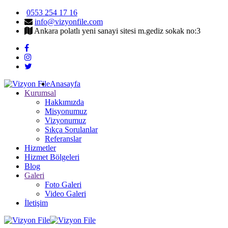
0553 254 17 16
info@vizyonfile.com
Ankara polatlı yeni sanayi sitesi m.gediz sokak no:3
Anasayfa
Kurumsal
Hakkımızda
Misyonumuz
Vizyonumuz
Sıkça Sorulanlar
Referanslar
Hizmetler
Hizmet Bölgeleri
Blog
Galeri
Foto Galeri
Video Galeri
İletişim