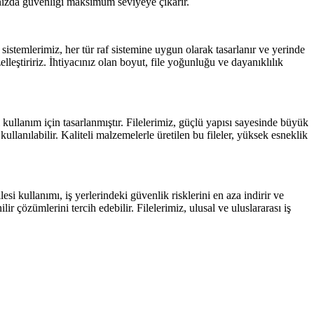
rınızda güvenliği maksimum seviyeye çıkarır.
sistemlerimiz, her tür raf sistemine uygun olarak tasarlanır ve yerinde
lleştiririz. İhtiyacınız olan boyut, file yoğunluğu ve dayanıklılık
kullanım için tasarlanmıştır. Filelerimiz, güçlü yapısı sayesinde büyük
llanılabilir. Kaliteli malzemelerle üretilen bu fileler, yüksek esneklik
si kullanımı, iş yerlerindeki güvenlik risklerini en aza indirir ve
 çözümlerini tercih edebilir. Filelerimiz, ulusal ve uluslararası iş