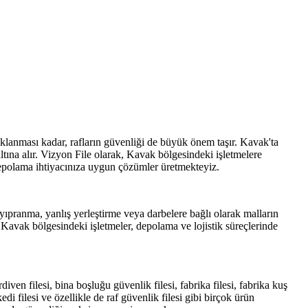
 saklanması kadar, rafların güvenliği de büyük önem taşır. Kavak'ta
ltına alır. Vizyon File olarak, Kavak bölgesindeki işletmelere
depolama ihtiyacınıza uygun çözümler üretmekteyiz.
a yıpranma, yanlış yerleştirme veya darbelere bağlı olarak malların
. Kavak bölgesindeki işletmeler, depolama ve lojistik süreçlerinde
ven filesi, bina boşluğu güvenlik filesi, fabrika filesi, fabrika kuş
 kedi filesi ve özellikle de raf güvenlik filesi gibi birçok ürün