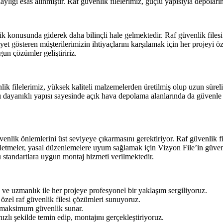
ylığı esas alınmıştır. Raf güvenlik filelerimiz, güçlü yapısıyla depola
k konusunda giderek daha bilinçli hale gelmektedir. Raf güvenlik filesi 
yet gösteren müşterilerimizin ihtiyaçlarını karşılamak için her projeyi öze
gun çözümler geliştiririz.
ik filelerimiz, yüksek kaliteli malzemelerden üretilmiş olup uzun süreli 
ı dayanıklı yapısı sayesinde açık hava depolama alanlarında da güvenle ku
enlik önlemlerini üst seviyeye çıkarmasını gerektiriyor. Raf güvenlik file
etmeler, yasal düzenlemelere uyum sağlamak için Vizyon File’in güvenilir
u standartlara uygun montaj hizmeti verilmektedir.
 ve uzmanlık ile her projeye profesyonel bir yaklaşım sergiliyoruz.
a özel raf güvenlik filesi çözümleri sunuyoruz.
 maksimum güvenlik sunar.
 hızlı şekilde temin edip, montajını gerçekleştiriyoruz.