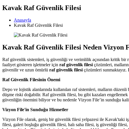
Kavak Raf Güvenlik Filesi
Anasayfa
Kavak Raf Güvenlik Filesi
Kavak Raf Güvenlik Filesi Neden Vizyon F
Raf güvenlik sistemleri, iş güvenliği ve verimlilik açısından kritik bi
faaliyet gösteren işletmeler için
raf güvenlik filesi
çözümleri, malların 
güvenilir ve uzun ömürlü
raf güvenlik filesi
çözümleri sunmaktayız. F
Raf Güvenlik Filesinin Önemi
Depo ve lojistik alanlarında kullanılan raf sistemleri, malların düzenl
düşme riski doğabilir. Raf güvenlik filesi, bu gibi kazaları engelleme
güvenliğin önemini biliyor ve bu nedenle Vizyon File’in sunduğu kalite
Vizyon File'in Sunduğu Hizmetler
Vizyon File olarak, geniş bir güvenlik filesi yelpazesi ile Kavak'taki 
filesi, galeri boşluğu güvenlik filesi, halı saha filesi, iş güvenliği files