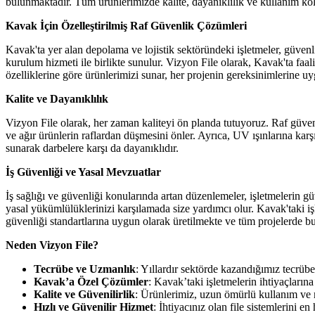
bulunmaktadır. Tüm ürünlerimizde kalite, dayanıklılık ve kullanım kola
Kavak İçin Özelleştirilmiş Raf Güvenlik Çözümleri
Kavak'ta yer alan depolama ve lojistik sektöründeki işletmeler, güvenli
kurulum hizmeti ile birlikte sunulur. Vizyon File olarak, Kavak'ta faali
özelliklerine göre ürünlerimizi sunar, her projenin gereksinimlerine uy
Kalite ve Dayanıklılık
Vizyon File olarak, her zaman kaliteyi ön planda tutuyoruz. Raf güvenl
ve ağır ürünlerin raflardan düşmesini önler. Ayrıca, UV ışınlarına karş
sunarak darbelere karşı da dayanıklıdır.
İş Güvenliği ve Yasal Mevzuatlar
İş sağlığı ve güvenliği konularında artan düzenlemeler, işletmelerin güv
yasal yükümlülüklerinizi karşılamada size yardımcı olur. Kavak'taki işl
güvenliği standartlarına uygun olarak üretilmekte ve tüm projelerde b
Neden Vizyon File?
Tecrübe ve Uzmanlık
: Yıllardır sektörde kazandığımız tecrübe
Kavak’a Özel Çözümler
: Kavak’taki işletmelerin ihtiyaçların
Kalite ve Güvenilirlik
: Ürünlerimiz, uzun ömürlü kullanım ve
Hızlı ve Güvenilir Hizmet
: İhtiyacınız olan file sistemlerini en