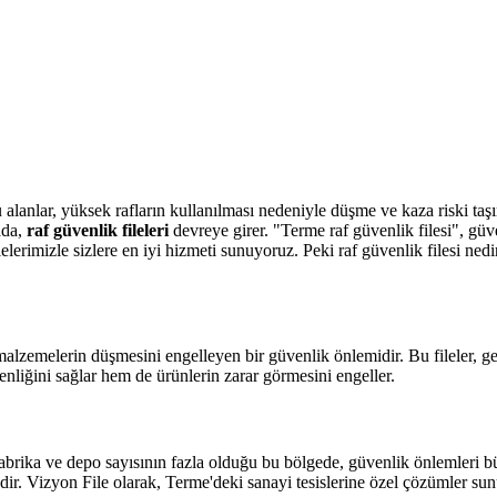
 alanlar, yüksek rafların kullanılması nedeniyle düşme ve kaza riski taşı
ada,
raf güvenlik fileleri
devreye girer. "Terme raf güvenlik filesi", güv
ilelerimizle sizlere en iyi hizmeti sunuyoruz. Peki raf güvenlik filesi ne
lzemelerin düşmesini engelleyen bir güvenlik önlemidir. Bu fileler, genel
üvenliğini sağlar hem de ürünlerin zarar görmesini engeller.
brika ve depo sayısının fazla olduğu bu bölgede, güvenlik önlemleri bü
edir. Vizyon File olarak, Terme'deki sanayi tesislerine özel çözümler sun