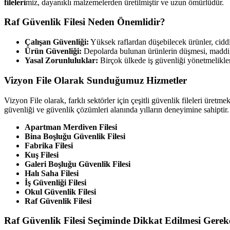
fileleri
miz, dayanıklı malzemelerden üretilmiştir ve uzun ömürlüdür.
Raf Güvenlik Filesi Neden Önemlidir?
Çalışan Güvenliği:
Yüksek raflardan düşebilecek ürünler, ciddi 
Ürün Güvenliği:
Depolarda bulunan ürünlerin düşmesi, maddi ka
Yasal Zorunluluklar:
Birçok ülkede iş güvenliği yönetmelikler
Vizyon File Olarak Sunduğumuz Hizmetler
Vizyon File olarak, farklı sektörler için çeşitli güvenlik fileleri üre
güvenliği ve güvenlik çözümleri alanında yılların deneyimine sahiptir
Apartman Merdiven Filesi
Bina Boşluğu Güvenlik Filesi
Fabrika Filesi
Kuş Filesi
Galeri Boşluğu Güvenlik Filesi
Halı Saha Filesi
İş Güvenliği Filesi
Okul Güvenlik Filesi
Raf Güvenlik Filesi
Raf Güvenlik Filesi Seçiminde Dikkat Edilmesi Gerek