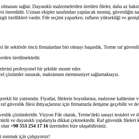
ü olmasını sağlar. Dayanıklı malzemelerden üretilen fileler, daha az bakım
esi önemlidir. Uzman ekipler tarafından yapılacak montaj, güvenliğin ta
 özellikleri vardır. File seçimi yaparken, rafların yüksekliği ve genişli
ile sektörde öncü firmalardan biri olmayı başardık. Terme raf güvenlik 
rden üretilmektedir.
lerini profesyonel bir şekilde monte eder.
 özel çözümler sunarak, maksimum memnuniyet sağlamaktayız.
rekli bir yatırımdır. Fiyatlar, filelerin boyutlarına, malzeme kalitesine 
 güvenlik filesi ihtiyaçlarınız için firmamızla iletişime geçebilir ve deta
venlik çözümleridir. Vizyon File olarak, Terme'deki sanayi tesisleri ve 
ürlü ve dayanıklı yapılarıyla dikkat çekmektedir. Raf güvenlik fileleri 
ı olan
+90 553 254 17 16
üzerinden bize ulaşabilirsiniz.
i sunmak için çalışıyoruz!