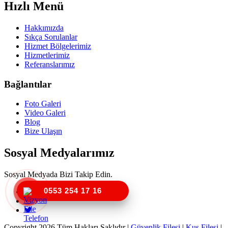
Hızlı Menü
Hakkımızda
Sıkça Sorulanlar
Hizmet Bölgelerimiz
Hizmetlerimiz
Referanslarımız
Bağlantılar
Foto Galeri
Video Galeri
Blog
Bize Ulaşın
Sosyal Medyalarımız
Sosyal Medyada Bizi Takip Edin.
0553 254 17 16
Copyright 2026 Tüm Hakları Saklıdır |
Güvenlik Filesi
|
Kuş Filesi
|