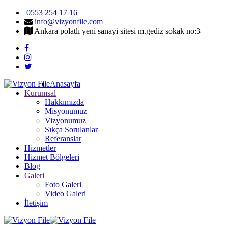
0553 254 17 16
info@vizyonfile.com
Ankara polatlı yeni sanayi sitesi m.gediz sokak no:3
Anasayfa
Kurumsal
Hakkımızda
Misyonumuz
Vizyonumuz
Sıkça Sorulanlar
Referanslar
Hizmetler
Hizmet Bölgeleri
Blog
Galeri
Foto Galeri
Video Galeri
İletişim