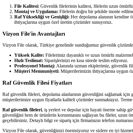
File Kalitesi:
Güvenlik filelerinin kalitesi, filelerin uzun ömürl
Montaj ve Uygulama:
Filelerin doğru bir şekilde monte edilm
Raf Yüksekliği ve Genişliği:
Her depolama alanının kendine özgü
ihtiyaçlarına uygun özel üretim çözümler sunuyoruz.
Vizyon File'in Avantajları
Vizyon File olarak, Türkiye genelinde sunduğumuz güvenlik çözümleri 
Yüksek Kalite:
Filelerimiz dayanıklı ve uzun ömürlü malzemele
Hızlı Teslimat:
Siparişlerinizi en kısa sürede teslim ediyoruz.
Profesyonel Montaj:
Alanında uzman ekiplerimiz, güvenlik file
Müşteri Memnuniyeti:
Müşterilerimizin ihtiyaçlarına uygun
Raf Güvenlik Filesi Fiyatları
Raf güvenlik fileleri, depolama alanlarının güvenliğini sağlamak için ge
müşterilerimize uygun fiyatlarla kaliteli çözümler sunmaktayız. Terme raf
Raf güvenlik fileleri
, iş yerleri ve depolar için hayati öneme sahip gü
güvenliğini hem de ürünlerin korunmasını sağlayan bu fileler, uzun öm
geçebilirsiniz. Detaylı bilgi ve sipariş için firmamızın telefon numaras
Vizyon File olarak, güvenliğinizi önemsiyoruz ve sizlere en iyi hizmet