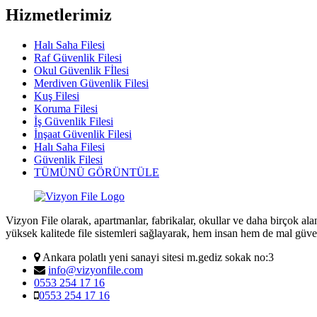
Hizmetlerimiz
Halı Saha Filesi
Raf Güvenlik Filesi
Okul Güvenlik Fİlesi
Merdiven Güvenlik Filesi
Kuş Filesi
Koruma Filesi
İş Güvenlik Filesi
İnşaat Güvenlik Filesi
Halı Saha Filesi
Güvenlik Filesi
TÜMÜNÜ GÖRÜNTÜLE
Vizyon File olarak, apartmanlar, fabrikalar, okullar ve daha birçok al
yüksek kalitede file sistemleri sağlayarak, hem insan hem de mal güve
Ankara polatlı yeni sanayi sitesi m.gediz sokak no:3
info@vizyonfile.com
0553 254 17 16
0553 254 17 16