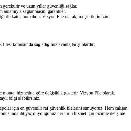
 gerektirir ve uzun yıllar güvenliği sağlar.
m anlamıyla sağlanmasını garantiler.
ği dikkate alınmalıdır. Vizyon File olarak, müşterilerimizin
filesi konusunda sağladığımız avantajlar şunlardır:
ve montaj hizmetine göre değişiklik gösterir. Vizyon File olarak,
ylı bilgi alabilirsiniz.
depolar için en güvenilir raf güvenlik filelerini sunuyoruz. Hem çalışan
konusunda ihtiyaç duyduğunuz her türlü hizmet için bizimle iletişime