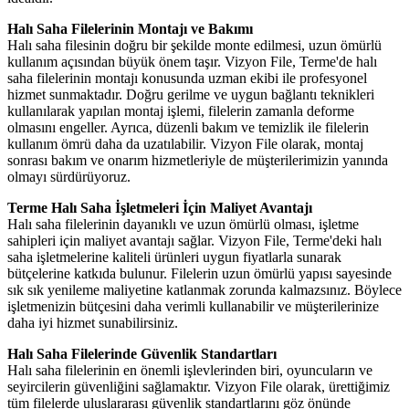
Halı Saha Filelerinin Montajı ve Bakımı
Halı saha filesinin doğru bir şekilde monte edilmesi, uzun ömürlü
kullanım açısından büyük önem taşır. Vizyon File, Terme'de halı
saha filelerinin montajı konusunda uzman ekibi ile profesyonel
hizmet sunmaktadır. Doğru gerilme ve uygun bağlantı teknikleri
kullanılarak yapılan montaj işlemi, filelerin zamanla deforme
olmasını engeller. Ayrıca, düzenli bakım ve temizlik ile filelerin
kullanım ömrü daha da uzatılabilir. Vizyon File olarak, montaj
sonrası bakım ve onarım hizmetleriyle de müşterilerimizin yanında
olmayı sürdürüyoruz.
Terme Halı Saha İşletmeleri İçin Maliyet Avantajı
Halı saha filelerinin dayanıklı ve uzun ömürlü olması, işletme
sahipleri için maliyet avantajı sağlar. Vizyon File, Terme'deki halı
saha işletmelerine kaliteli ürünleri uygun fiyatlarla sunarak
bütçelerine katkıda bulunur. Filelerin uzun ömürlü yapısı sayesinde
sık sık yenileme maliyetine katlanmak zorunda kalmazsınız. Böylece
işletmenizin bütçesini daha verimli kullanabilir ve müşterilerinize
daha iyi hizmet sunabilirsiniz.
Halı Saha Filelerinde Güvenlik Standartları
Halı saha filelerinin en önemli işlevlerinden biri, oyuncuların ve
seyircilerin güvenliğini sağlamaktır. Vizyon File olarak, ürettiğimiz
tüm filelerde uluslararası güvenlik standartlarını göz önünde