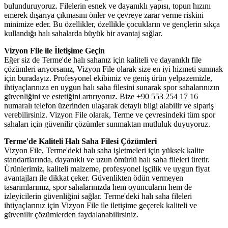
bulunduruyoruz. Filelerin esnek ve dayanıklı yapısı, topun hızını
emerek dışarıya çıkmasını önler ve çevreye zarar verme riskini
minimize eder. Bu özellikler, özellikle çocukların ve gençlerin sıkça
kullandığı halı sahalarda büyük bir avantaj sağlar.
Vizyon File ile İletişime Geçin
Eğer siz de Terme'de halı sahanız için kaliteli ve dayanıklı file
çözümleri arıyorsanız, Vizyon File olarak size en iyi hizmeti sunmak
için buradayız. Profesyonel ekibimiz ve geniş ürün yelpazemizle,
ihtiyaçlarınıza en uygun halı saha filesini sunarak spor sahalarınızın
güvenliğini ve estetiğini artırıyoruz. Bize +90 553 254 17 16
numaralı telefon üzerinden ulaşarak detaylı bilgi alabilir ve sipariş
verebilirsiniz. Vizyon File olarak, Terme ve çevresindeki tüm spor
sahaları için güvenilir çözümler sunmaktan mutluluk duyuyoruz.
Terme'de Kaliteli Halı Saha Filesi Çözümleri
Vizyon File, Terme'deki halı saha işletmeleri için yüksek kalite
standartlarında, dayanıklı ve uzun ömürlü halı saha fileleri üretir.
Ürünlerimiz, kaliteli malzeme, profesyonel işçilik ve uygun fiyat
avantajları ile dikkat çeker. Güvenlikten ödün vermeyen
tasarımlarımız, spor sahalarınızda hem oyuncuların hem de
izleyicilerin güvenliğini sağlar. Terme'deki halı saha fileleri
ihtiyaçlarınız için Vizyon File ile iletişime geçerek kaliteli ve
güvenilir çözümlerden faydalanabilirsiniz.