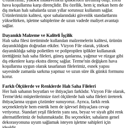
hava koşullarına karşı dirençlidir. Bu özellik, hem iç mekan hem de
dış mekan halı sahalarda uzun yıllar sorunsuz kullanım sağlar.
Ürünlerimizin kalitesi, spor sahalarındaki güvenlik standartlarını
yükseltirken, işletme sahiplerine de uzun vadede maliyet avantajı
sağlar.
Dayanıklı Malzeme ve Kaliteli İşçilik
Halı saha filesi üretiminde kullanılan malzemelerin kalitesi, ürünün
dayanıklılığını doğrudan etkiler. Vizyon File olarak, yüksek
dayanıklılığa sahip polietilen ve polipropilen iplikler kullanarak
ürettiğimiz halı saha fileleri, güneş ışınlarına, yağmur ve rüzgar gibi
dış etkenlere karşı ekstra direnç sağlar. Terme'nin değişken hava
koşullarına uygun olarak tasarlanan filelerimiz, esnek yapısı
sayesinde zamanla sarkma yapmaz ve uzun süre ilk günkü formunu
korur.
Farklı Ölçülerde ve Renklerde Halı Saha Fileleri
Her halı sahanın boyutları ve ihtiyaçları farklıdır. Vizyon File olarak,
Terme'deki müşterilerimize özel ölçülerde halı saha fileleri üreterek
ihtiyaçlarına uygun çözümler sunuyoruz. Ayrıca, farklı renk
seçenekleriyle hem estetik hem de işlevsel ihtiyaçlara cevap
veriyoruz. Standart yeşil filelerin yanı sıra, beyaz ve siyah gibi renk
alternatiflerimiz de bulunmaktadır. Bu seçenekler, sahaların genel
dekorasyonuna uyum sağlamak isteyen işletme sahipleri için
idealdir.