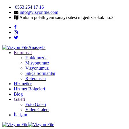
0553 254 17 16
info@vizyonfile.com
Ankara polatlı yeni sanayi sitesi m.gediz sokak no:3
Anasayfa
Kurumsal
Hakkımızda
Misyonumuz
Vizyonumuz
Sıkça Sorulanlar
Referanslar
Hizmetler
Hizmet Bölgeleri
Blog
Galeri
Foto Galeri
Video Galeri
İletişim