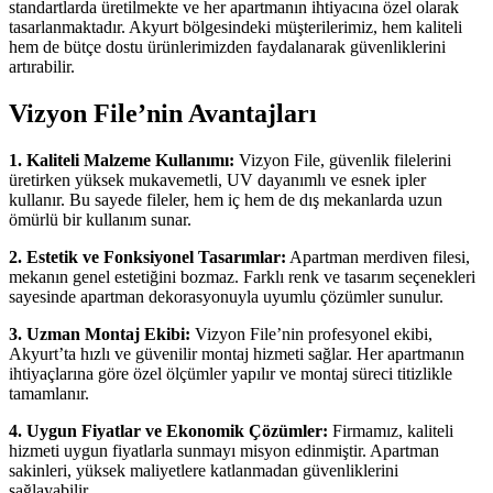
standartlarda üretilmekte ve her apartmanın ihtiyacına özel olarak
tasarlanmaktadır. Akyurt bölgesindeki müşterilerimiz, hem kaliteli
hem de bütçe dostu ürünlerimizden faydalanarak güvenliklerini
artırabilir.
Vizyon File’nin Avantajları
1. Kaliteli Malzeme Kullanımı:
Vizyon File, güvenlik filelerini
üretirken yüksek mukavemetli, UV dayanımlı ve esnek ipler
kullanır. Bu sayede fileler, hem iç hem de dış mekanlarda uzun
ömürlü bir kullanım sunar.
2. Estetik ve Fonksiyonel Tasarımlar:
Apartman merdiven filesi,
mekanın genel estetiğini bozmaz. Farklı renk ve tasarım seçenekleri
sayesinde apartman dekorasyonuyla uyumlu çözümler sunulur.
3. Uzman Montaj Ekibi:
Vizyon File’nin profesyonel ekibi,
Akyurt’ta hızlı ve güvenilir montaj hizmeti sağlar. Her apartmanın
ihtiyaçlarına göre özel ölçümler yapılır ve montaj süreci titizlikle
tamamlanır.
4. Uygun Fiyatlar ve Ekonomik Çözümler:
Firmamız, kaliteli
hizmeti uygun fiyatlarla sunmayı misyon edinmiştir. Apartman
sakinleri, yüksek maliyetlere katlanmadan güvenliklerini
sağlayabilir.