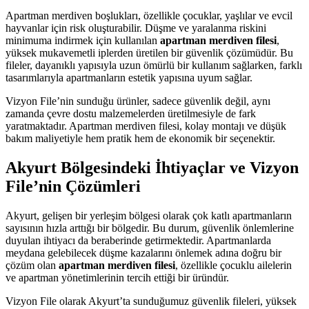
Apartman merdiven boşlukları, özellikle çocuklar, yaşlılar ve evcil
hayvanlar için risk oluşturabilir. Düşme ve yaralanma riskini
minimuma indirmek için kullanılan
apartman merdiven filesi
,
yüksek mukavemetli iplerden üretilen bir güvenlik çözümüdür. Bu
fileler, dayanıklı yapısıyla uzun ömürlü bir kullanım sağlarken, farklı
tasarımlarıyla apartmanların estetik yapısına uyum sağlar.
Vizyon File’nin sunduğu ürünler, sadece güvenlik değil, aynı
zamanda çevre dostu malzemelerden üretilmesiyle de fark
yaratmaktadır. Apartman merdiven filesi, kolay montajı ve düşük
bakım maliyetiyle hem pratik hem de ekonomik bir seçenektir.
Akyurt Bölgesindeki İhtiyaçlar ve Vizyon
File’nin Çözümleri
Akyurt, gelişen bir yerleşim bölgesi olarak çok katlı apartmanların
sayısının hızla arttığı bir bölgedir. Bu durum, güvenlik önlemlerine
duyulan ihtiyacı da beraberinde getirmektedir. Apartmanlarda
meydana gelebilecek düşme kazalarını önlemek adına doğru bir
çözüm olan
apartman merdiven filesi
, özellikle çocuklu ailelerin
ve apartman yönetimlerinin tercih ettiği bir üründür.
Vizyon File olarak Akyurt’ta sunduğumuz güvenlik fileleri, yüksek