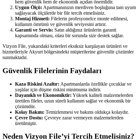
hem güvenlik hem de ekonomik açıdan önemlidir.
Uygun Ölçü:
Apartmanınızın merdiven boşluğuna tam uyum
sağlayacak ölçülerde bir file tercih etmelisiniz.
Montaj Hizmeti:
Filelerin profesyonelce monte edilmesi,
kullanım ömrünü ve güvenlik seviyesini artırır.
Garanti ve Servis:
Satın aldığınız ürünlerin garanti
kapsamında olması, olası bir sorunda size destek sağlar.
Vizyon File, yukarıdaki kriterleri eksiksiz karşılayan ürünleri ve
hizmetleriyle Akyurt bölgesindeki müşterilerine güvenilir çözümler
sunmaktadır.
Güvenlik Filelerinin Faydaları
Kaza Riskini Azaltır:
Apartmanlarda özellikle çocuklar ve
yaşlılar için düşme riskini minimuma indirir.
Dayanıklı ve Ekonomiktir:
Yüksek kaliteli malzemelerden
üretilen fileler, uzun süreli kullanım sağlar ve ekonomik bir
çözümdür.
Kolay Bakım:
Temizlenmesi ve bakımı oldukça kolaydır.
Çevre Dostu:
Çevreye zarar vermeyen malzemelerden
üretilmiştir.
Neden Vizyon File’yi Tercih Etmelisiniz?