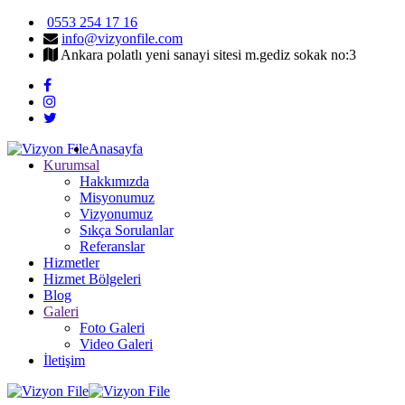
0553 254 17 16
info@vizyonfile.com
Ankara polatlı yeni sanayi sitesi m.gediz sokak no:3
Anasayfa
Kurumsal
Hakkımızda
Misyonumuz
Vizyonumuz
Sıkça Sorulanlar
Referanslar
Hizmetler
Hizmet Bölgeleri
Blog
Galeri
Foto Galeri
Video Galeri
İletişim