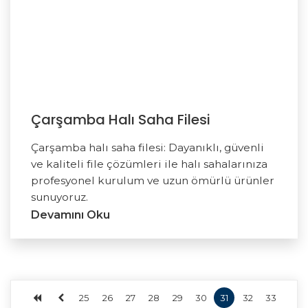
Çarşamba Halı Saha Filesi
Çarşamba halı saha filesi: Dayanıklı, güvenli
ve kaliteli file çözümleri ile halı sahalarınıza
profesyonel kurulum ve uzun ömürlü ürünler
sunuyoruz.
Devamını Oku
25
26
27
28
29
30
31
32
33