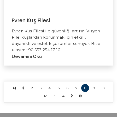
Evren Kuş Filesi
Evren Kuş Filesi ile güvenliği artırın. Vizyon
File, kuşlardan korunmak için etkili,
dayanıklı ve estetik çözümler sunuyor. Bize
ulaşın: +90 553 254 17 16.
Devamını Oku
2
3
4
5
6
7
8
9
10
11
12
13
14